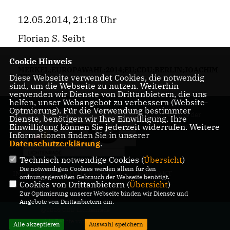
12.05.2014, 21:18 Uhr
Florian S. Seibt
Cookie Hinweis
ANGELA
MERKEL;EUROPAWAHL;2014;EU;CDU;BERLIN;JOACHIM
Diese Webseite verwendet Cookies, die notwendig
ZELLER
sind, um die Webseite zu nutzen. Weiterhin
verwenden wir Dienste von Drittanbietern, die uns
helfen, unser Webangebot zu verbessern (Website-
Optmierung). Für die Verwendung bestimmter
Internetseite der
Dienste, benötigen wir Ihre Einwilligung. Ihre
CDU Lichtenrade
Einwilligung können Sie jederzeit widerrufen. Weitere
Informationen finden Sie in unserer
Datenschutzerklärung
.
Technisch notwendige Cookies (
Übersicht
)
Die notwendigen Cookies werden allein für den
IMPRESSUM
DATENSCHUTZ
KONTAKT
ordnungsgemäßen Gebrauch der Webseite benötigt.
Cookies von Drittanbietern (
Übersicht
)
Zur Optimierung unserer Webseite binden wir Dienste und
Angebote von Drittanbietern ein.
@2026 CDU Lichtenrade
Alle Rechte vorbehalten.
Alle akzeptieren
Auswahl speichern