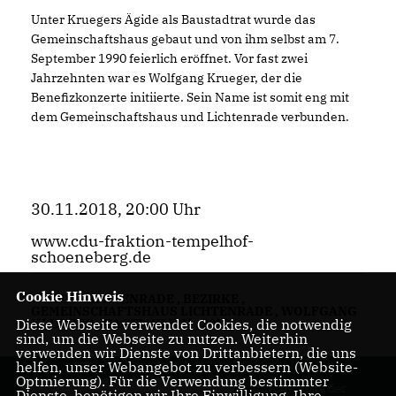
Unter Kruegers Ägide als Baustadtrat wurde das
Gemeinschaftshaus gebaut und von ihm selbst am 7.
September 1990 feierlich eröffnet. Vor fast zwei
Jahrzehnten war es Wolfgang Krueger, der die
Benefizkonzerte initiierte. Sein Name ist somit eng mit
dem Gemeinschaftshaus und Lichtenrade verbunden.
30.11.2018, 20:00 Uhr
www.cdu-fraktion-tempelhof-
schoeneberg.de
Cookie Hinweis
CDU LICHTENRADE
,
BEZIRKE
,
GEMEINSCHAFTSHAUS LICHTENRADE
,
WOLFGANG
Diese Webseite verwendet Cookies, die notwendig
KRUEGER
,
HAGEN KLIEM
,
2018
sind, um die Webseite zu nutzen. Weiterhin
verwenden wir Dienste von Drittanbietern, die uns
helfen, unser Webangebot zu verbessern (Website-
Optmierung). Für die Verwendung bestimmter
Internetseite der
Dienste, benötigen wir Ihre Einwilligung. Ihre