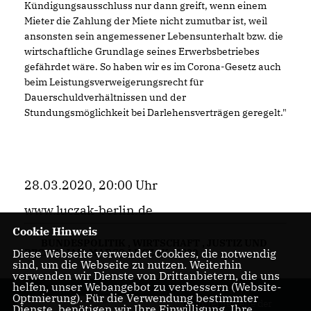
Kündigungsausschluss nur dann greift, wenn einem
Mieter die Zahlung der Miete nicht zumutbar ist, weil
ansonsten sein angemessener Lebensunterhalt bzw. die
wirtschaftliche Grundlage seines Erwerbsbetriebes
gefährdet wäre. So haben wir es im Corona-Gesetz auch
beim Leistungsverweigerungsrecht für
Dauerschuldverhältnissen und der
Stundungsmöglichkeit bei Darlehensverträgen geregelt."
28.03.2020, 20:00 Uhr
www.luczak-berlin.de
Cookie Hinweis
BUNDESPOLITIK
,
WIRTSCHAFT
,
JUSTIZ UND
Diese Webseite verwendet Cookies, die notwendig
RECHT
,
JAN-MARCO LUCZAK
,
2020
sind, um die Webseite zu nutzen. Weiterhin
verwenden wir Dienste von Drittanbietern, die uns
helfen, unser Webangebot zu verbessern (Website-
Optmierung). Für die Verwendung bestimmter
Internetseite der
Dienste, benötigen wir Ihre Einwilligung. Ihre