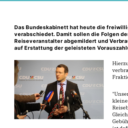
Das Bundeskabinett hat heute die freiwil
verabschiedet. Damit sollen die Folgen d
Reiseveranstalter abgemildert und Verbr
auf Erstattung der geleisteten Vorauszahl
Hierzu
verbr
Frakti
"Unser
kleine
Reiseb
Gleich
Gebühr