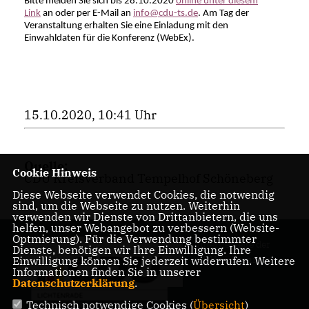
Bitte melden Sie sich bis 28.10.2020
online unter diesem
Link
an oder per E-Mail an
info@cdu-ts.de
. Am Tag der
Veranstaltung erhalten Sie eine Einladung mit den
Einwahldaten für die Konferenz (WebEx).
15.10.2020, 10:41 Uhr
Quelle:
Cookie Hinweis
CDU Kreisverband Tempelhof Schöneberg
Diese Webseite verwendet Cookies, die notwendig
sind, um die Webseite zu nutzen. Weiterhin
verwenden wir Dienste von Drittanbietern, die uns
helfen, unser Webangebot zu verbessern (Website-
Optmierung). Für die Verwendung bestimmter
Internetseite der
Dienste, benötigen wir Ihre Einwilligung. Ihre
CDU Lichtenrade
Einwilligung können Sie jederzeit widerrufen. Weitere
Informationen finden Sie in unserer
Datenschutzerklärung
.
Technisch notwendige Cookies (
Übersicht
)