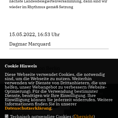
nächste Landesdelegiertenversammlung, dann sind wir
wieder im Rhythmus gemäß Satzung
15.05.2022, 16:53 Uhr
Dagmar Marquard
Quelle:
Cookie Hinweis
Senioren Union Berlin
Diese Webseite verwendet Cookies, die notwendig
sind, um die Webseite zu nutzen. Weiterhin
verwenden wir Dienste von Drittanbietern, die uns
helfen, unser Webangebot zu verbessern (Website-
Optmierung). Für die Verwendung bestimmter
Internetseite der
Dienste, benötigen wir Ihre Einwilligung. Ihre
CDU Lichtenrade
Einwilligung können Sie jederzeit widerrufen. Weitere
Informationen finden Sie in unserer
Datenschutzerklärung
.
Technisch notwendige Cookies (
Übersicht
)