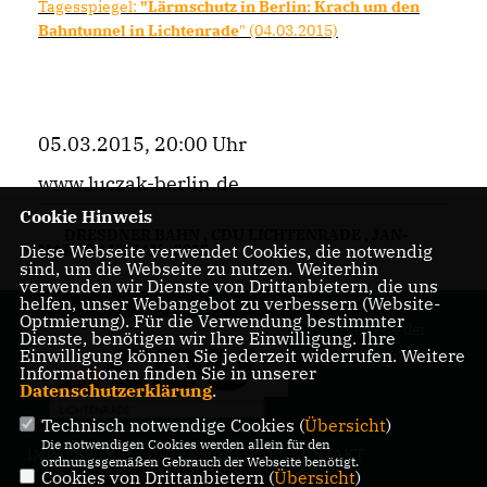
Tagesspiegel:
"Lärmschutz in Berlin: Krach um den
Bahntunnel in Lichtenrade
" (04.03.2015)
05.03.2015, 20:00 Uhr
www.luczak-berlin.de
Cookie Hinweis
DRESDNER BAHN
,
CDU LICHTENRADE
,
JAN-
Diese Webseite verwendet Cookies, die notwendig
MARCO LUCZAK
,
2015
sind, um die Webseite zu nutzen. Weiterhin
verwenden wir Dienste von Drittanbietern, die uns
helfen, unser Webangebot zu verbessern (Website-
Optmierung). Für die Verwendung bestimmter
Internetseite der
Dienste, benötigen wir Ihre Einwilligung. Ihre
CDU Lichtenrade
Einwilligung können Sie jederzeit widerrufen. Weitere
Informationen finden Sie in unserer
Datenschutzerklärung
.
Technisch notwendige Cookies (
Übersicht
)
Die notwendigen Cookies werden allein für den
IMPRESSUM
DATENSCHUTZ
KONTAKT
ordnungsgemäßen Gebrauch der Webseite benötigt.
Cookies von Drittanbietern (
Übersicht
)