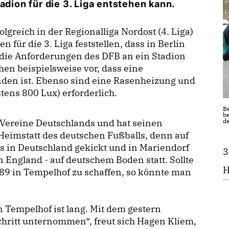
adion für die 3. Liga entstehen kann.
olgreich in der Regionalliga Nordost (4. Liga)
für die 3. Liga feststellen, dass in Berlin
i die Anforderungen des DFB an ein Stadion
ehen beispielsweise vor, dass eine
nden ist. Ebenso sind eine Rasenheizung und
tens 800 Lux) erforderlich.
Be
be
de
n Vereine Deutschlands und hat seinen
 Heimstatt des deutschen Fußballs, denn auf
 in Deutschland gekickt und in Mariendorf
3
 England - auf deutschem Boden statt. Sollte
H
1889 in Tempelhof zu schaffen, so könnte man
 Tempelhof ist lang. Mit dem gestern
chritt unternommen“, freut sich Hagen Kliem,