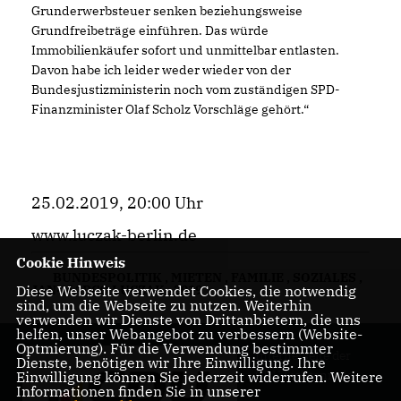
Grunderwerbsteuer senken beziehungsweise
Grundfreibeträge einführen. Das würde
Immobilienkäufer sofort und unmittelbar entlasten.
Davon habe ich leider weder wieder von der
Bundesjustizministerin noch vom zuständigen SPD-
Finanzminister Olaf Scholz Vorschläge gehört.“
25.02.2019, 20:00 Uhr
www.luczak-berlin.de
Cookie Hinweis
BUNDESPOLITIK
,
MIETEN
,
FAMILIE
,
SOZIALES
,
Diese Webseite verwendet Cookies, die notwendig
JAN-MARCO LUCZAK
,
2019
sind, um die Webseite zu nutzen. Weiterhin
verwenden wir Dienste von Drittanbietern, die uns
helfen, unser Webangebot zu verbessern (Website-
Optmierung). Für die Verwendung bestimmter
Internetseite der
Dienste, benötigen wir Ihre Einwilligung. Ihre
CDU Lichtenrade
Einwilligung können Sie jederzeit widerrufen. Weitere
Informationen finden Sie in unserer