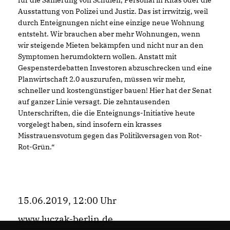
für die Sanierung von Schulen, Personal in Kitas oder die
Ausstattung von Polizei und Justiz. Das ist irrwitzig, weil
durch Enteignungen nicht eine einzige neue Wohnung
entsteht. Wir brauchen aber mehr Wohnungen, wenn
wir steigende Mieten bekämpfen und nicht nur an den
Symptomen herumdoktern wollen. Anstatt mit
Gespensterdebatten Investoren abzuschrecken und eine
Planwirtschaft 2.0 auszurufen, müssen wir mehr,
schneller und kostengünstiger bauen! Hier hat der Senat
auf ganzer Linie versagt. Die zehntausenden
Unterschriften, die die Enteignungs-Initiative heute
vorgelegt haben, sind insofern ein krasses
Misstrauensvotum gegen das Politikversagen von Rot-
Rot-Grün.“
15.06.2019, 12:00 Uhr
www.luczak-berlin.de