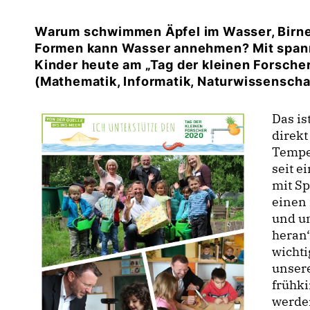
Warum schwimmen Äpfel im Wasser, Birne
Formen kann Wasser annehmen? Mit span
Kinder heute am „Tag der kleinen Forscher
(Mathematik, Informatik, Naturwissenscha
Das is
direkt
Tempel
seit e
mit Sp
einen 
und u
heran“
wichti
unsere
frühk
werde